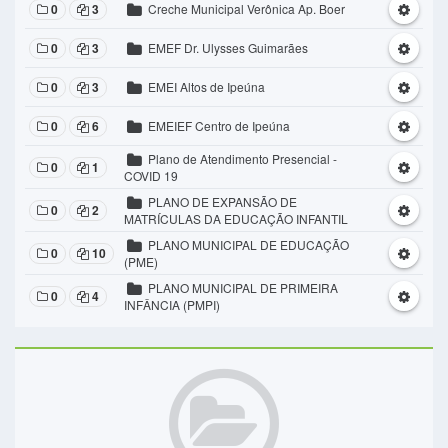
0
3
Creche Municipal Verônica Ap. Boer
0
3
EMEF Dr. Ulysses Guimarães
0
3
EMEI Altos de Ipeúna
0
6
EMEIEF Centro de Ipeúna
Plano de Atendimento Presencial -
0
1
COVID 19
PLANO DE EXPANSÃO DE
0
2
MATRÍCULAS DA EDUCAÇÃO INFANTIL
PLANO MUNICIPAL DE EDUCAÇÃO
0
10
(PME)
PLANO MUNICIPAL DE PRIMEIRA
0
4
INFÂNCIA (PMPI)