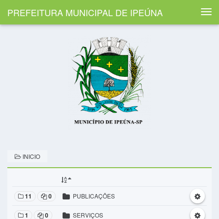
PREFEITURA MUNICIPAL DE IPEÚNA
Togg
navi
INICIO
11
0
PUBLICAÇÕES
1
0
SERVIÇOS