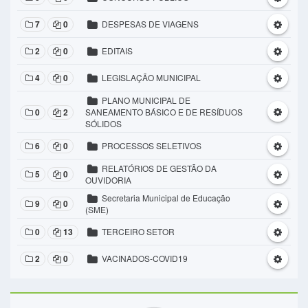
7
0
DESPESAS DE VIAGENS
2
0
EDITAIS
4
0
LEGISLAÇÃO MUNICIPAL
PLANO MUNICIPAL DE
0
2
SANEAMENTO BÁSICO E DE RESÍDUOS
SÓLIDOS
6
0
PROCESSOS SELETIVOS
RELATÓRIOS DE GESTÃO DA
5
0
OUVIDORIA
Secretaria Municipal de Educação
9
0
(SME)
0
13
TERCEIRO SETOR
2
0
VACINADOS-COVID19