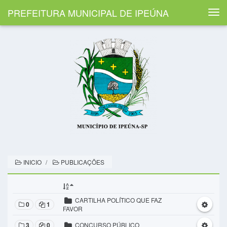
PREFEITURA MUNICIPAL DE IPEÚNA
Togg
navi
INICIO
PUBLICAÇÕES
CARTILHA POLÍTICO QUE FAZ
0
1
FAVOR
3
0
CONCURSO PÚBLICO