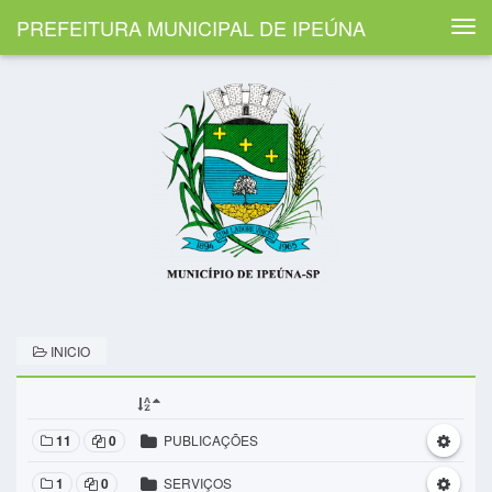
PREFEITURA MUNICIPAL DE IPEÚNA
Togg
navi
INICIO
11
0
PUBLICAÇÕES
1
0
SERVIÇOS