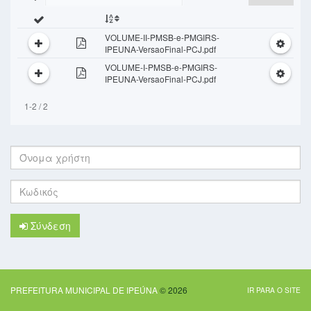
VOLUME-II-PMSB-e-PMGIRS-
IPEUNA-VersaoFinal-PCJ.pdf
VOLUME-I-PMSB-e-PMGIRS-
IPEUNA-VersaoFinal-PCJ.pdf
1-2 / 2
Όνομα
χρήστη:
Κωδικός:
Σύνδεση
PREFEITURA MUNICIPAL DE IPEÚNA
© 2026
IR PARA O SITE