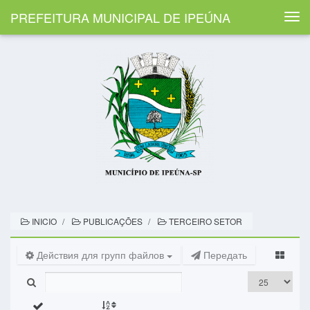
PREFEITURA MUNICIPAL DE IPEÚNA
Togg
navi
INICIO
PUBLICAÇÕES
TERCEIRO SETOR
Действия для групп файлов
Передать