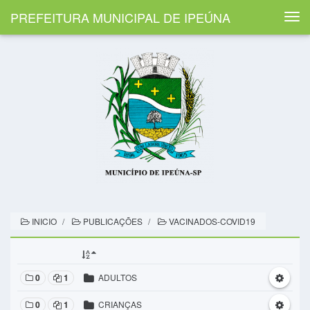
PREFEITURA MUNICIPAL DE IPEÚNA
Togg
navi
INICIO
PUBLICAÇÕES
VACINADOS-COVID19
0
1
ADULTOS
0
1
CRIANÇAS