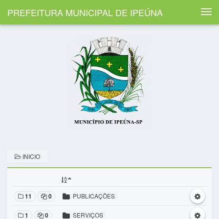
PREFEITURA MUNICIPAL DE IPEÚNA
Togg
navi
INICIO
11
0
PUBLICAÇÕES
1
0
SERVIÇOS