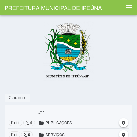
PREFEITURA MUNICIPAL DE IPEÚNA
Togg
navi
INICIO
11
0
PUBLICAÇÕES
1
0
SERVIÇOS