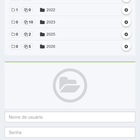
1
0
2022
0
10
2023
0
2
2025
0
5
2026
Nome
de
usuário:
Senha: