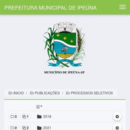
PREFEITURA MUNICIPAL DE IPEÚNA
Togg
navi
INICIO
PUBLICAÇÕES
PROCESSOS SELETIVOS
0
1
2018
0
2
2021