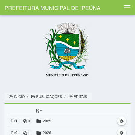
PREFEITURA MUNICIPAL DE IPEÚNA
Togg
navi
INICIO
PUBLICAÇÕES
EDITAIS
1
0
2025
0
1
2026