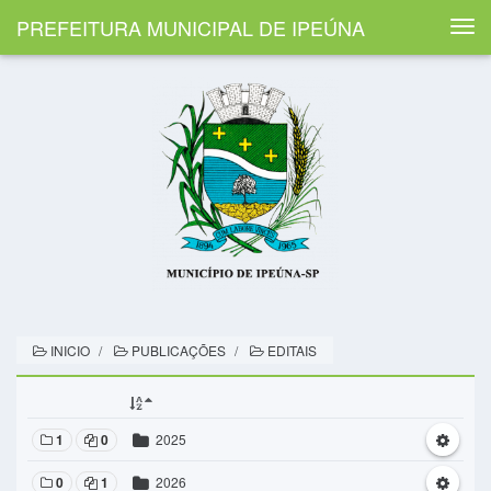
PREFEITURA MUNICIPAL DE IPEÚNA
Togg
navi
INICIO
PUBLICAÇÕES
EDITAIS
1
0
2025
0
1
2026