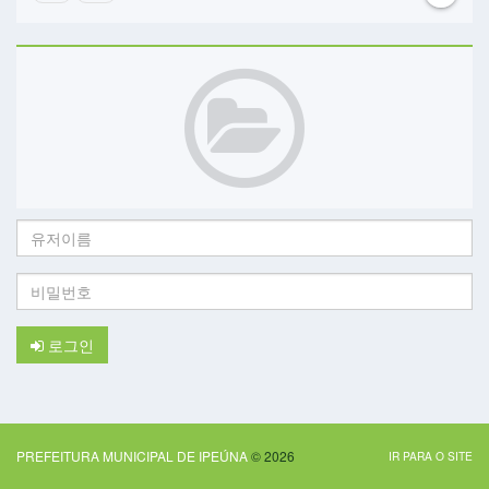
유
저
이
비
름:
밀
번
호:
로그인
PREFEITURA MUNICIPAL DE IPEÚNA
© 2026
IR PARA O SITE