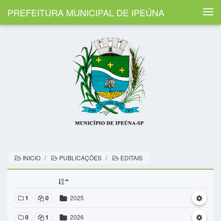
PREFEITURA MUNICIPAL DE IPEÚNA
Togg
navi
INICIO
PUBLICAÇÕES
EDITAIS
1
0
2025
0
1
2026