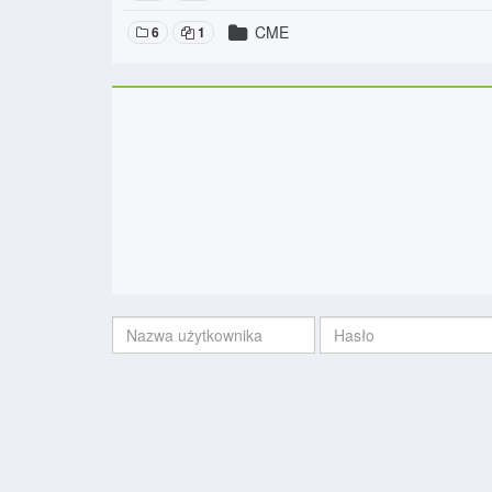
CME
6
1
Nazwa
Hasło:
użytkownika: