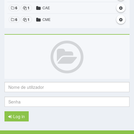
6
1
CAE
6
1
CME
Nome
de
utilizador:
Senha:
Log in