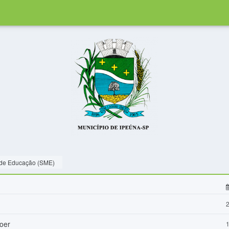
 de Educação (SME)
2
oer
1