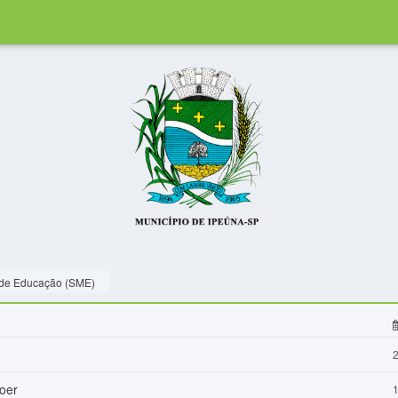
 de Educação (SME)
2
oer
1