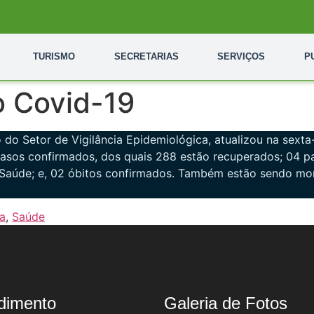
TURISMO
SECRETARIAS
SERVIÇOS
P
o Covid-19
o do Setor de Vigilância Epidemiológica, atualizou na sexta
casos confirmados, dos quais 288 estão recuperados; 04 pa
Saúde; e, 02 óbitos confirmados. Também estão sendo moni
a
,
Saúde
dimento
Galeria de Fotos