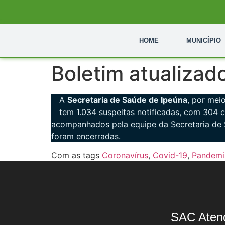
HOME
MUNICÍPIO
Boletim atualizad
A
Secretaria de Saúde de Ipeúna
, por mei
tem 1.034 suspeitas notificadas, com 304 
acompanhados pela equipe da Secretaria de 
foram encerradas.
Com as tags
Coronavírus
,
Covid-19
,
Pandemi
SAC Aten