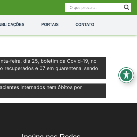
UBLICAÇÕES
PORTAIS
CONTATO
nta-feira, dia 25, boletim da Covid-19, no
tão recuperados e 07 em quarentena, sendo
acientes internados nem óbitos por
Ipeúna nas Redes