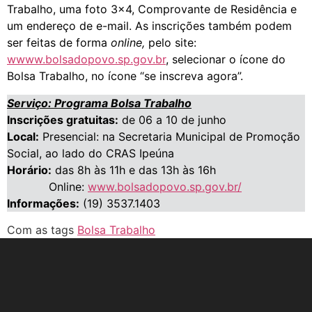
Trabalho, uma foto 3×4, Comprovante de Residência e
um endereço de e-mail. As inscrições também podem
ser feitas de forma
online,
pelo site:
wwww.bolsadopovo.sp.gov.br
, selecionar o ícone do
Bolsa Trabalho, no ícone “se inscreva agora”.
Serviço: Programa Bolsa Trabalho
Inscrições gratuitas:
de 06 a 10 de junho
Local:
Presencial: na Secretaria Municipal de Promoção
Social, ao lado do CRAS Ipeúna
Horário:
das 8h às 11h e das 13h às 16h
Online:
www.bolsadopovo.sp.gov.br/
Informações:
(19) 3537.1403
Com as tags
Bolsa Trabalho