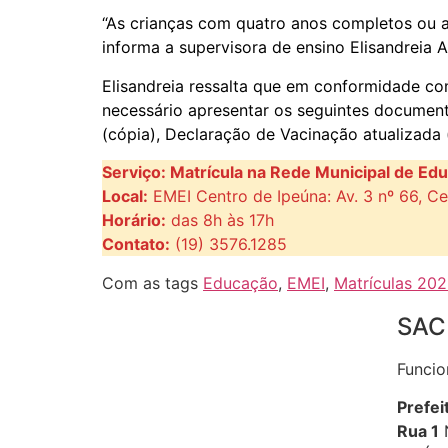
“As crianças com quatro anos completos ou a
informa a supervisora de ensino Elisandreia A
Elisandreia ressalta que em conformidade com
necessário apresentar os seguintes document
(cópia), Declaração de Vacinação atualizada 
Serviço: Matrícula na Rede Municipal de Ed
Local:
EMEI Centro de Ipeúna: Av. 3 nº 66, Ce
Horário:
das 8h às 17h
Contato:
(19) 3576.1285
Com as tags
Educação
,
EMEI
,
Matrículas 20
SAC
Funcio
Prefei
Rua 1