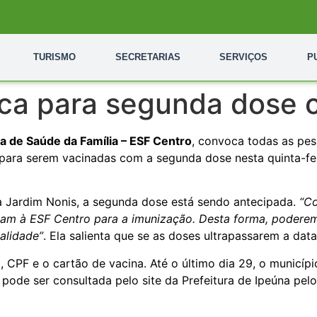
TURISMO
SECRETARIAS
SERVIÇOS
P
ca para segunda dose c
ia de Saúde da Família – ESF Centro
, convoca todas as pe
, para serem vacinadas com a segunda dose nesta quinta-fe
 Jardim Nonis, a segunda dose está sendo antecipada.
“C
m à ESF Centro para a imunização. Desta forma, poderem
alidade”
. Ela salienta que se as doses ultrapassarem a dat
, CPF e o cartão de vacina. Até o último dia 29, o municíp
pode ser consultada pelo site da Prefeitura de Ipeúna pelo