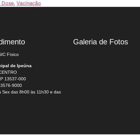
 Dose
,
Vacinação
dimento
Galeria de Fotos
IC Físico
cipal de Ipeúna
 CENTRO
P 13537-000
 3576-9000
 Sex das 8h00 às 11h30 e das