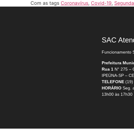
Com as tags
Coronavírus
,
Covid-19
,
Segunda
SAC Aten
Funcionamento S
Prefeitura Muni
Rua 1
N° 275 –
IPEÚNA-SP – CE
TELEFONE
(19)
HORÁRIO
Seg. a
13h00 às 17h30