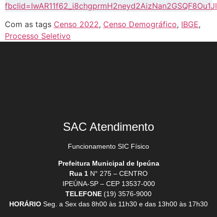
fbclid=IwAR11f62_i8chgprmH2neyd2AizNan2GSQF8Ou1Jl
Com as tags
Censo 2022
,
Censo Demográfico
,
IBGE
,
Processo Seletivo
SAC Atendimento
Funcionamento SIC Físico
Prefeitura Municipal de Ipeúna
Rua 1
N° 275 – CENTRO
IPEÚNA-SP – CEP 13537-000
TELEFONE
(19) 3576-9000
HORÁRIO
Seg. a Sex das 8h00 às 11h30 e das 13h00 às 17h30