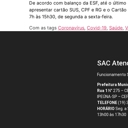
De acordo com balanço da ESF, até o último 
apresentar cartão SUS, CPF e RG e o Cartão d
7h às 15h30, de segunda a sexta-feira.
Com as tags
Coronavírus
,
Covid-19
,
Saúde
,
V
SAC Aten
Funcionamento S
Prefeitura Muni
Rua 1
N° 275 – 
IPEÚNA-SP – CE
TELEFONE
(19) 
HORÁRIO
Seg. a
13h00 às 17h30