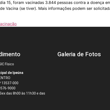
dia 15, foram vacinadas 3.844 pessoas contra a doença em
e Vacina (se tiver). Mais informações podem ser solicitada
acinação
dimento
Galeria de Fotos
IC Físico
cipal de Ipeúna
CENTRO
P 13537-000
3576-9000
 Sex das 8h00 às 11h30 e das