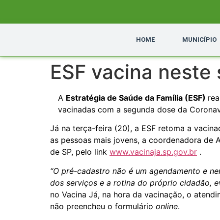
HOME
MUNICÍPIO
ESF vacina neste
A
Estratégia de Saúde da Família (ESF)
rea
vacinadas com a segunda dose da Coronava
Já na terça-feira (20), a ESF retoma a vacin
as pessoas mais jovens, a coordenadora de A
de SP, pelo link
www.vacinaja.sp.gov.br
.
“O pré-cadastro não é um agendamento e nem u
dos serviços e a rotina do próprio cidadão, 
no Vacina Já, na hora da vacinação, o atend
não preencheu o formulário
online
.