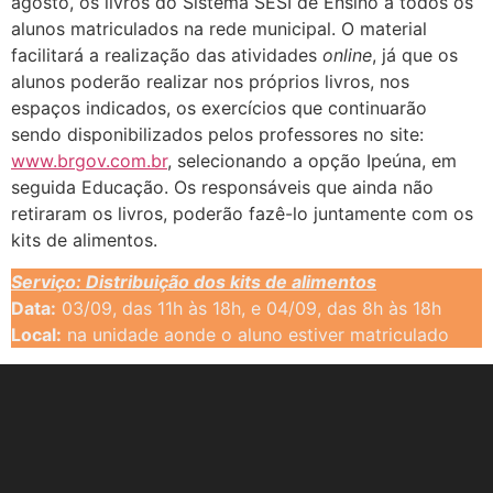
agosto, os livros do Sistema SESI de Ensino a todos os
alunos matriculados na rede municipal. O material
facilitará a realização das atividades
online
, já que os
alunos poderão realizar nos próprios livros, nos
espaços indicados, os exercícios que continuarão
sendo disponibilizados pelos professores no site:
www.brgov.com.br
, selecionando a opção Ipeúna, em
seguida Educação. Os responsáveis que ainda não
retiraram os livros, poderão fazê-lo juntamente com os
kits de alimentos.
Serviço: Distribuição dos kits de alimentos
Data:
03/09, das 11h às 18h, e 04/09, das 8h às 18h
Local:
na unidade aonde o aluno estiver matriculado