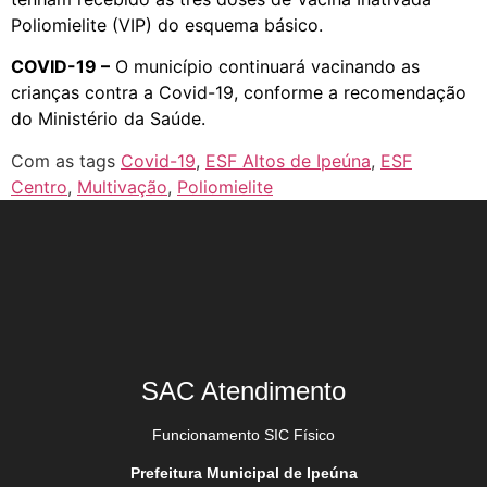
Poliomielite (VIP) do esquema básico.
COVID-19 –
O município continuará vacinando as
crianças contra a Covid-19, conforme a recomendação
do Ministério da Saúde.
Com as tags
Covid-19
,
ESF Altos de Ipeúna
,
ESF
Centro
,
Multivação
,
Poliomielite
SAC Atendimento
Funcionamento SIC Físico
Prefeitura Municipal de Ipeúna