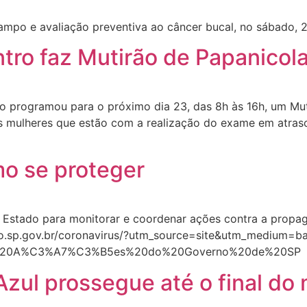
rampo e avaliação preventiva ao câncer bucal, no sábado, 
tro faz Mutirão de Papanicol
ro programou para o próximo dia 23, das 8h às 16h, um M
as mulheres que estão com a realização do exame em atras
mo se proteger
 Estado para monitorar e coordenar ações contra a propag
lo.sp.gov.br/coronavirus/?utm_source=site&utm_medium=
-%20A%C3%A7%C3%B5es%20do%20Governo%20de%20SP
ul prossegue até o final do