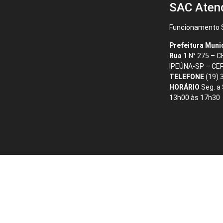
SAC Aten
Funcionamento S
Prefeitura Muni
Rua 1
N° 275 – 
IPEÚNA-SP – CE
TELEFONE
(19) 
HORÁRIO
Seg. a
13h00 às 17h30