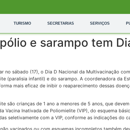
TURISMO
SECRETARIAS
SERVIÇOS
P
pólio e sarampo tem Di
zar no sábado (17), o Dia D Nacional da Multivacinação com
te (paralisia infantil) e do sarampo. A coordenadora da Es
 forma mais eficaz de inibir o reaparecimento dessas doen
te são crianças de 1 ano a menores de 5 anos, que devem r
da Vacina Inativada de Poliomielite (VIP), do esquema bás
das seletivamente com a VIP, conforme as indicações do ca
s não vacinados ou com esquemas incompletos também de