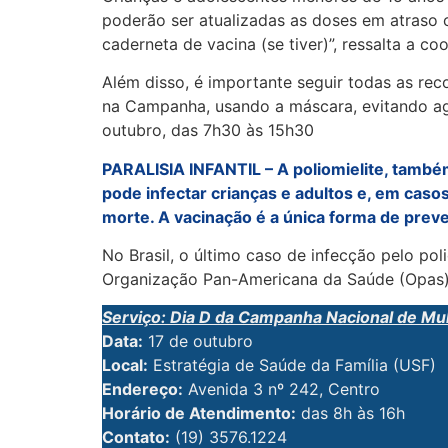
poderão ser atualizadas as doses em atraso c
caderneta de vacina (se tiver)”, ressalta a 
Além disso, é importante seguir todas as r
na Campanha, usando a máscara, evitando ag
outubro, das 7h30 às 15h30
PARALISIA INFANTIL – A poliomielite, também
pode infectar crianças e adultos e, em caso
morte. A vacinação é a única forma de prev
No Brasil, o último caso de infecção pelo po
Organização Pan-Americana da Saúde (Opas) a 
Serviço: Dia D da Campanha Nacional de Mul
Data:
17 de outubro
Local:
Estratégia de Saúde da Família (USF)
Endereço:
Avenida 3 nº 242, Centro
Horário de Atendimento:
das 8h às 16h
Contato:
(19) 3576.1224